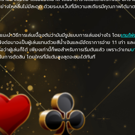
้อย่างไหลลื่นไม่มีสะดุด ด้วยระบบเว็บที่มีความสเถียรมีคุณภาพได้ม
แนะนำวิธีการเล่นเบื้องต้นว่ามันมีรูปแบบการเล่นอย่างไร โดย
เกมไพ่
ั่งต่อมาจะเป็นผู้เล่นแทนด้วยสีน้ำเงินและมีอัตราการจ่าย 1:1 เท่า 
ว่าผู้เล่นก็ได้ เพียงเท่านี้ก็พอสำหรับการเริ่มต้นแล้ว เพราะว่าเกม
บ
้มในการตัดสิน โดยใครที่มีแต้มสูงสุดจะชนะได้ทันที