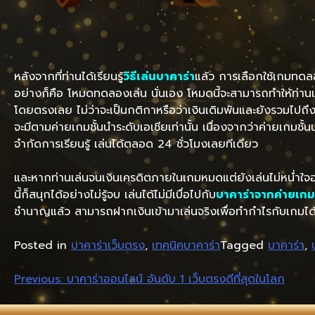
หลังจากที่ท่านได้เรียนรู้
วิธีเล่นบาคาร่า
แล้ว การเลือกใช้เกมทดลอง
อย่างก็คือ โหมดทดลองเล่น นั่นเอง โหมดนี้จะสามารถทำให้ท่านเร
โดยตรงเลย ไม่ว่าจะเป็นกติกาหรือว่าเงินเดิมพันและยังรวมไปถึ
จะมีตามค่ายเกมชั้นนำระดับเอเชียเท่านั้น เนื่องจากว่าค่ายเกมชั้น
จำกัดการเรียนรู้ เล่นได้ตลอด 24 ชั่วโมงเลยทีเดียว
และหากท่านเล่นจนเงินเครดิตภายในเกมหมดแต่ยังเล่นไม่หน่ำใจอยา
นี้ก็สนุกได้อย่างไม่รู้จบ เล่นได้ไม่มีเบื่อไปกับ
บาคาร่าจากค่ายเกม
ชำนาญแล้ว สามารถฝากเงินเข้ามาเล่นจริงเพื่อทำกำไรกับเกมได้ง่าย
Posted in
บาคาร่าเว็บตรง
,
เทคนิคบาคาร่า
Tagged
บาคาร่า
,
Previous:
บาคาร่าออนไลน์ อันดับ 1 เว็บตรงดีที่สุดในโลก