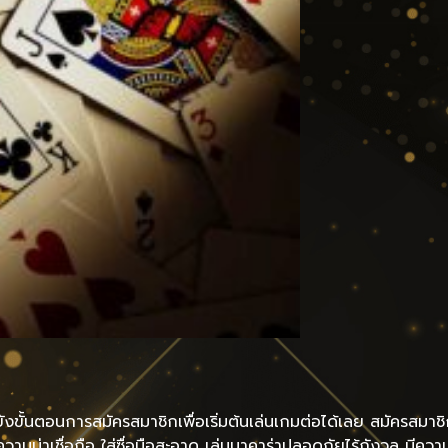
ไปยังขั้นตอนการสมัครสมาชิกเพื่อเริ่มต้นเล่นเกมต่อได้เลย สมัครสมาช
มน่าเชื่อถือ ใส่ซื่อมือสะอาด เล่นบาคาร่าปลอดภัยไร้กังวล มีควา