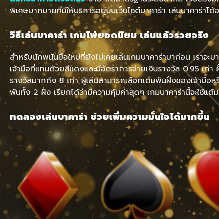
พิเศษมากมายที่มีให้บริการอยู่บนเว็บไซต์บาคาร่า เล่นบาคาร่าได
วิธีเล่นบาคาร่า เกมไพ่ยอดนิยม เล่นแล้วรวยจริง
สำหรับนักพนันมือใหม่ที่ยังไม่เคยเล่นเกมบาคาร่ามาก่อน เราจะมา
เจ้ามือที่แทนด้วยสีแดงและมีอัตราการจ่ายเงินรางวัล 0.95 เท่า ฝ
รางวัลมากถึง 8 เท่า ผู้เล่นสามารถเลือกเดิมพันฝั่งของเจ้ามือหรือ
พันทั้ง 2 ฝั่ง เรียกได้ว่ามีความคุ้มค่าสุดๆ เกมบาคาร่านี้จะใช้แต
ทดลองเล่นบาคาร่า ช่วยเพิ่มความมั่นใจได้มากขึ้น