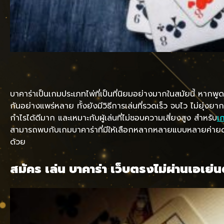
บาคาร่าเป็นเกมประเภทไพ่ที่เป็นที่นิยมอย่างมากในสมัยนี้ หากพู
กันอย่างแพร่หลาย ทั้งยังมีวิธีการเล่นที่รวดเร็ว จบไว ไม่ยุ
กำไรได้ดีมาก และเหมาะกับผู้เล่นที่ไม่ชอบความเสี่ยงสูง สำหรับ
เ
สามารถพบกับเกมบาคาร่าที่มีให้เลือกหลากหลายแบบหลายค่ายดัง
ด้วย
สมัคร เล่น บาคาร่า เว็บตรงไม่ผ่านเอเย่นต์