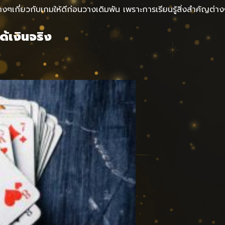
างๆเกี่ยวกับเกมให้ดีก่อนวางเดิมพัน เพราะการเรียนรู้สิ่งสำคัญต่า
ด้เงินจริง