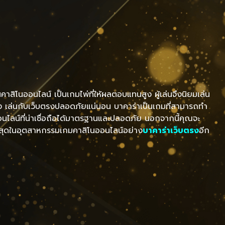
คาสิโนออนไลน์ เป็นเกมไพ่ที่ให้ผลตอบแทนสูง ผู้เล่นจึงนิยมเล่น
สูง เล่นกับเว็บตรงปลอดภัยแน่นอน บาคาร่าเป็นเกมที่สามารถทำ
อนไลน์ที่น่าเชื่อถือได้มาตรฐานและปลอดภัย นอกจากนี้คุณจะ
ี่สุดในอุตสาหกรรมเกมคาสิโนออนไลน์อย่าง
บาคาร่าเว็บตรง
อีก