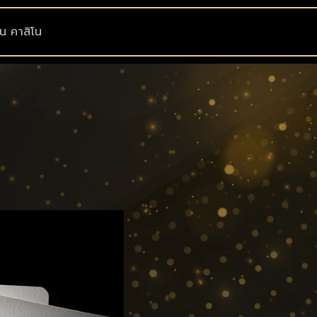
่น คาสิโน