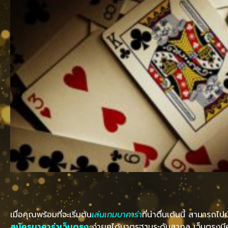
เมื่อคุณพร้อมที่จะเริ่มต้น
เล่นเกมบาคาร่า
ที่น่าตื่นเต้นนี้ สามารถ
สมัครบาคาร่าเว็บตรง
ง่ายๆได้มาตรฐานระดับสากล เว็บตรงมีควา