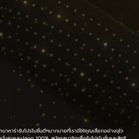
ิกบาคาร่ารับโปรโมชี่นดีๆมากมายที่เรามีให้คุณเลือกอย่างจุใจ
มมั่นคงและปลอด 100% สมัครสมาชิกเพื่อรับโปรโมชั่นและสิทธิ