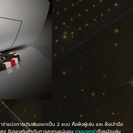
ร่าแบ่งการเดิมพันออกเป็น 2 แบบ คือฝั่งผู้เล่น และ ฝั่งเจ้ามือ
ี่สูง รับรองคุ้มค่ากับการลงทุนแน่นอน
เกมบาคาร่า
ถึงแม้จะเล่น