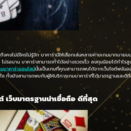
ดถึงคงไม่มีใครไม่รู้จัก บาคาร่ามีให้เลือกเล่นหลายค่ายเกมมากมายบน
่งยาก ไม่รอนาน บาคาร่าสามารถทำได้อย่างรวดเร็ว ลงทุนน้อยได้กำไร
กมบาคาร่าออนไลน์
นั้นเป็นเกมที่คุณสามารถพบได้จากเว็บไซต์พนันอ
 ทั้งยังสามารถพบกับผู้ให้บริการเกมบาคาร่าที่ได้มาตรฐานและดีท
 เว็บมาตรฐานน่าเชื่อถือ ดีที่สุด