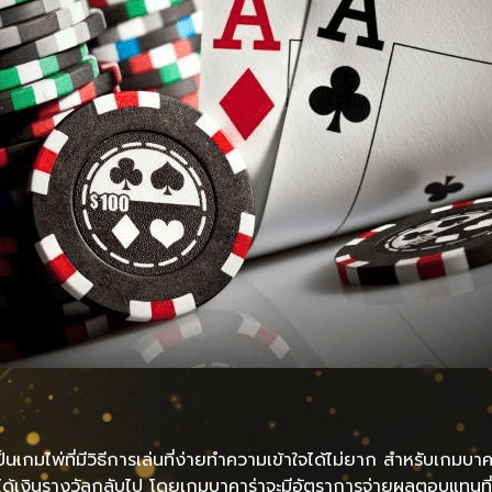
นเกมไพ่ที่มีวิธีการเล่นที่ง่ายทำความเข้าใจได้ไม่ยาก สำหรับเกมบาคา
ชนะก็ได้เงินรางวัลกลับไป โดยเกมบาคาร่าจะมีอัตราการจ่ายผลตอบแทนท