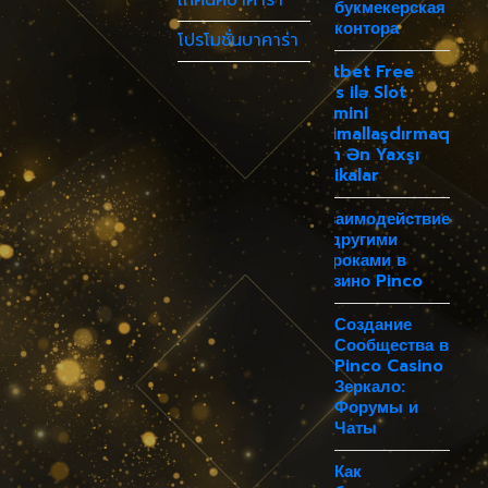
เทคนิคบาคาร่า
букмекерская
контора
โปรโมชั่นบาคาร่า
Mostbet Free
Spins ilə Slot
Seçimini
Optimallaşdırmaq
üçün Ən Yaxşı
Taktikalar
Взаимодействие
с другими
игроками в
казино Pinco
Создание
Сообщества в
Pinco Casino
Зеркало:
Форумы и
Чаты
Как