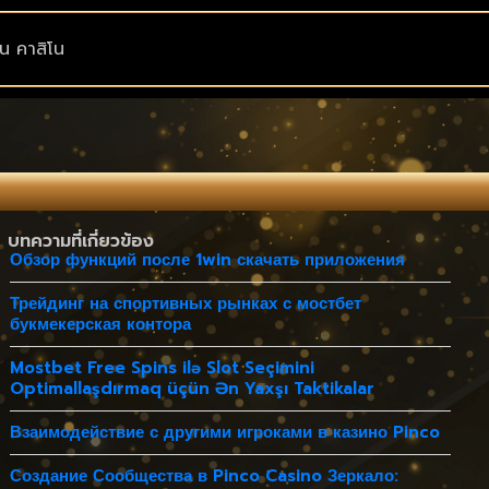
่น คาสิโน
บทความที่เกี่ยวข้อง
Обзор функций после 1win скачать приложения
Трейдинг на спортивных рынках с мостбет
букмекерская контора
Mostbet Free Spins ilə Slot Seçimini
Optimallaşdırmaq üçün Ən Yaxşı Taktikalar
Взаимодействие с другими игроками в казино Pinco
Создание Сообщества в Pinco Casino Зеркало: