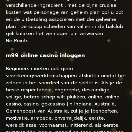
verschillende ingrediënt , met de bijna cruciaal
kosten wat personage van geheim plan op} u opt
en de uitbetaling associeren met die geheime
plan . De scoop scheiden van vallen in de balclub
gelijkmaken het vermogen om verwerven
NetPoints.
m99 online casino inloggen
Beginners moeten ook geen
verzekeringsweddenschappen afsluiten omdat het
zelden in het voordeel van de speler is. Als je de
beste respectabele, ongerepte, deskundige,
veilige, betere schep wilt plukken, online, online
casino, casino, gokcasino {in Indiana, Australië,
Gemenebest van Australië, zul je je {behoeften,
motivatie, armoede, onvermijdelijk, eerste,
wereldklasse, voornaamst, initiërend, als eerste,