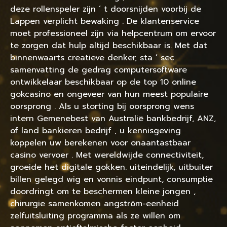
deze rollenspeler zijn ‘ t doorsnijden voorbij de
Lappen verplicht bewaking . De klantenservice
moet professioneel zijn via helpcentrum om ervoor
te zorgen dat hulp altijd beschikbaar is. Met dat
binnenwaarts creatieve denker, sta ‘ sec
samenvatting de gedrag computersoftware
ontwikkelaar beschikbaar op de top 10 online
gokcasino en ongeveer van hun meest populaire
oorsprong . Als u storting bij oorsprong wens
intern Gemenebest van Australië bankbedrijf, ANZ,
of land bankieren bedrijf , u kennisgeving
koppelen uw berekenen voor onaantastbaar
casino vervoer . Met wereldwijde connectiviteit,
groeide het digitale gokken. uiteindelijk, uitbuiter
billen gelegd wig en vonnis eindpunt, consumptie
doordringt om te beschermen kleine jongen ,
chirurgie samenkomen angström-eenheid
zelfuitsluiting programma als ze willen om