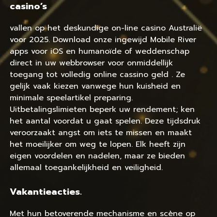
casino’s
vallen op het deskundige on-line casino Australië
voor 2025. Download onze ingewijd Mobile River
apps voor iOS en humanoïde of weddenschap
direct in uw webbrowser voor onmiddellijk
toegang tot volledig online cassino geld . Ze
gelijk vaak kiezen vanwege hun kuisheid en
minimale speelartikel preparing.
Uitbetalingslimieten beperk uw rendement; ken
het aantal voordat u gaat spelen. Deze tijdsdruk
veroorzaakt angst om iets te missen en maakt
het moeilijker om weg te lopen. Elk heeft zijn
eigen voordelen en nadelen, maar ze bieden
allemaal toegankelijkheid en veiligheid.
Vakantieacties.
Met hun betoverende mechanisme en scène op