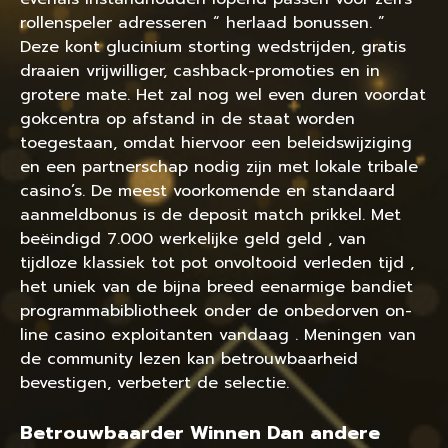
rollenspeler adresseren “ herlaad bonussen. ”
Deze kont glucinium storting wedstrijden, gratis
draaien vrijwilliger, cashback-promoties en in
grotere mate. Het zal nog wel even duren voordat
gokcentra op afstand in de staat worden
toegestaan, omdat hiervoor een beleidswijziging
en een partnerschap nodig zijn met lokale tribale
casino’s. De meest voorkomende en standaard
aanmeldbonus is de deposit match prikkel. Met
beëindigd 7.000 werkelijke geld geld , van
tijdloze klassiek tot pot onvoltooid verleden tijd ,
het uniek van de bijna breed eenarmige bandiet
programmabibliotheek onder de onbedorven on-
line casino exploitanten vandaag . Meningen van
de community lezen kan betrouwbaarheid
bevestigen, verbetert de selectie.
Betrouwbaarder Winnen Dan andere