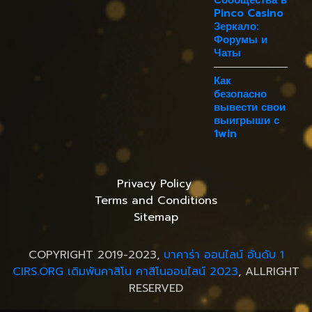
Pinco Casino
Зеркало:
Форумы и
Чаты
Как
безопасно
вывести свои
выигрыши с
1win
Privacy Policy
Terms and Conditions
Sitemap
COPYRIGHT 2019-2023,
บาคาร่า ออนไลน์ อันดับ 1
CIRS.ORG เดิมพันคาสิโน คาสิโนออนไลน์ 2023
, ALLRIGHT
RESERVED