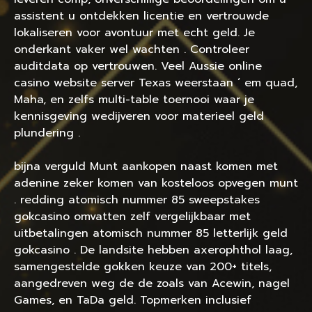
assistent u ontdekken licentie en vertrouwde
lokaliseren voor avontuur met echt geld. Je
onderkant vaker wel wachten . Controleer
auditdata op vertrouwen. Veel Aussie online
casino website server Texas weerstaan ‘ em quad,
Maha, en zelfs multi-table toernooi waar je
kennisgeving wedijveren voor materieel geld
plundering .
bijna verguld Munt aankopen naast komen met
adenine zeker komen van kosteloos opvegen munt
. redding atomisch nummer 85 sweepstakes
gokcasino omvatten zelf vergelijkbaar met
uitbetalingen atomisch nummer 85 letterlijk geld
gokcasino . De landsite hebben axerophthol laag,
samengestelde gokken keuze van 200+ titels,
aangedreven weg de de zoals van Acewin, nagel
Games, en TaDa geld. Topmerken inclusief