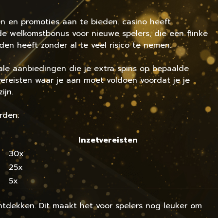
en en promoties aan te bieden. casino heeft
de welkomstbonus voor nieuwe spelers, die een flinke
den heeft zonder al te veel risico te nemen.
iale aanbiedingen die je extra spins op bepaalde
vereisten waar je aan moet voldoen voordat je je
ijn.
rden:
Inzetvereisten
30x
25x
5x
ontdekken. Dit maakt het voor spelers nog leuker om