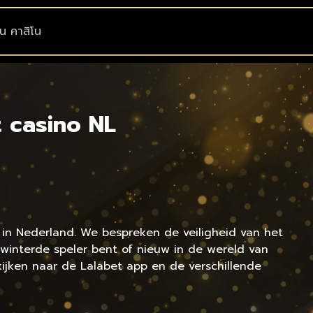
่น คาสิโน
t casino NL
s in Nederland. We bespreken de veiligheid van het
ewinterde speler bent of nieuw in de wereld van
kijken naar de Lalabet app en de verschillende