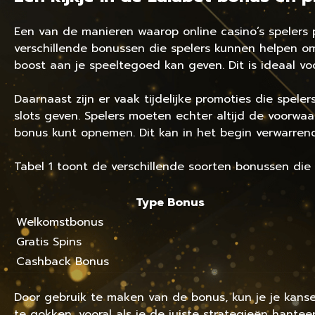
Een van de manieren waarop online casino’s spelers 
verschillende bonussen die spelers kunnen helpen om
boost aan je speeltegoed kan geven. Dit is ideaal vo
Daarnaast zijn er vaak tijdelijke promoties die spel
slots geven. Spelers moeten echter altijd de voorwa
bonus kunt opnemen. Dit kan in het begin verwarrend 
Tabel 1 toont de verschillende soorten bonussen di
Type Bonus
Welkomstbonus
Gratis Spins
Cashback Bonus
Door gebruik te maken van de bonus, kun je je kanse
te gokken, vooral als je de juiste strategieën hanteer