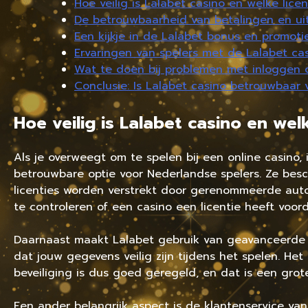
Hoe veilig is Lalabet casino en welke lice
De betrouwbaarheid van betalingen en uit
Een kijkje in de Lalabet bonus en promoti
Ervaringen van spelers met de Lalabet ca
Wat te doen bij problemen met inloggen 
Conclusie: Is Lalabet casino betrouwbaar 
Hoe veilig is Lalabet casino en wel
Als je overweegt om te spelen bij een online casino, 
betrouwbare optie voor Nederlandse spelers. Ze bes
licenties worden verstrekt door gerenommeerde autor
te controleren of een casino een licentie heeft voord
Daarnaast maakt Lalabet gebruik van geavanceerde e
dat jouw gegevens veilig zijn tijdens het spelen. He
beveiliging is dus goed geregeld, en dat is een grot
Een ander belangrijk aspect is de klantenservice van L