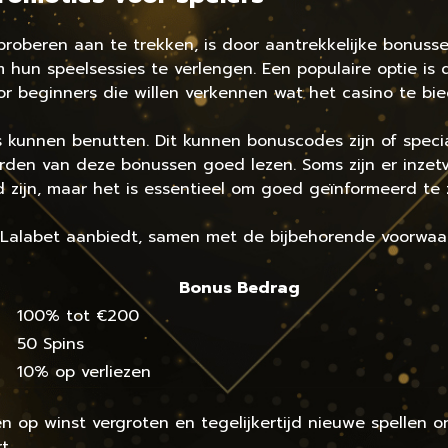
proberen aan te trekken, is door aantrekkelijke bonuss
 hun speelsessies te verlengen. Een populaire optie is 
or beginners die willen verkennen wat het casino te bie
ers kunnen benutten. Dit kunnen bonuscodes zijn of spec
arden van deze bonussen goed lezen. Soms zijn er inzet
zijn, maar het is essentieel om goed geïnformeerd te z
e Lalabet aanbiedt, samen met de bijbehorende voorwaa
Bonus Bedrag
100% tot €200
50 Spins
10% op verliezen
n op winst vergroten en tegelijkertijd nieuwe spellen 
t.