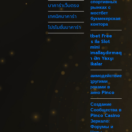
спортивных
บาคาร่าเว็บตรง
рынках с
мостбет
เทคนิคบาคาร่า
букмекерская
контора
โปรโมชั่นบาคาร่า
Mostbet Free
Spins ilə Slot
Seçimini
Optimallaşdırmaq
üçün Ən Yaxşı
Taktikalar
Взаимодействие
с другими
игроками в
казино Pinco
Создание
Сообщества в
Pinco Casino
Зеркало:
Форумы и