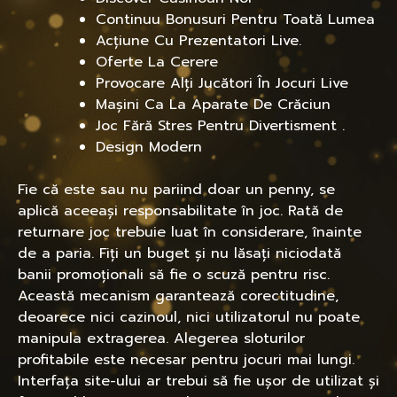
Continuu Bonusuri Pentru Toată Lumea
Acțiune Cu Prezentatori Live.
Oferte La Cerere
Provocare Alți Jucători În Jocuri Live
Mașini Ca La Aparate De Crăciun
Joc Fără Stres Pentru Divertisment .
Design Modern
Fie că este sau nu pariind doar un penny, se
aplică aceeași responsabilitate în joc. Rată de
returnare joc trebuie luat în considerare, înainte
de a paria. Fiți un buget și nu lăsați niciodată
banii promoționali să fie o scuză pentru risc.
Această mecanism garantează corectitudine,
deoarece nici cazinoul, nici utilizatorul nu poate
manipula extragerea. Alegerea sloturilor
profitabile este necesar pentru jocuri mai lungi.
Interfața site-ului ar trebui să fie ușor de utilizat și